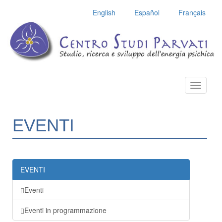
English
Español
Français
Toggle
navigatio
EVENTI
EVENTI
Eventi
Eventi in programmazione